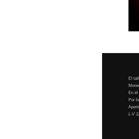
El tal
Moned
En él
Por fa
Apert
L-V 1