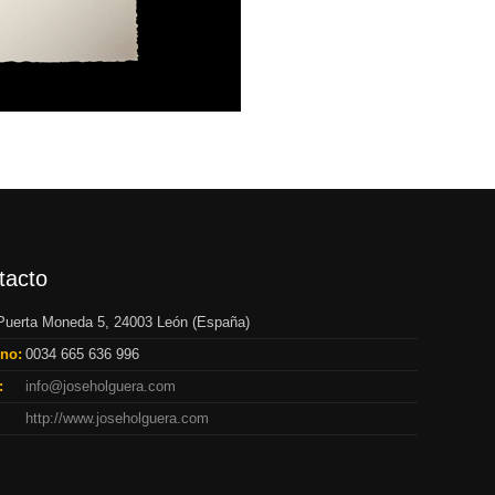
tacto
 Puerta Moneda 5, 24003 León (España)
ono:
0034 665 636 996
:
info@joseholguera.com
http://www.joseholguera.com